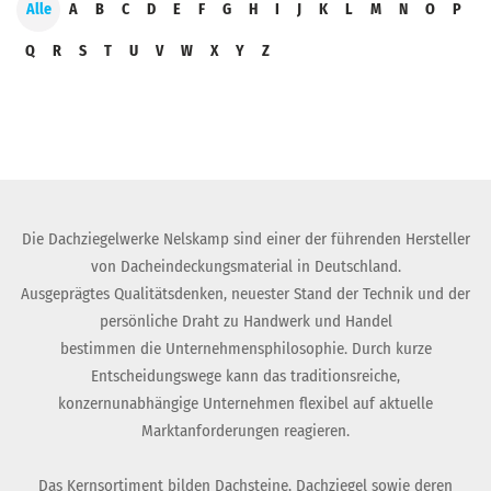
Alle
A
B
C
D
E
F
G
H
I
J
K
L
M
N
O
P
Q
R
S
T
U
V
W
X
Y
Z
Die Dachziegelwerke Nelskamp sind einer der führenden Hersteller
von Dacheindeckungsmaterial in Deutschland.
Ausgeprägtes Qualitätsdenken, neuester Stand der Technik und der
persönliche Draht zu Handwerk und Handel
bestimmen die Unternehmensphilosophie. Durch kurze
Entscheidungswege kann das traditionsreiche,
konzernunabhängige Unternehmen flexibel auf aktuelle
Marktanforderungen reagieren.
Das Kernsortiment bilden Dachsteine, Dachziegel sowie deren