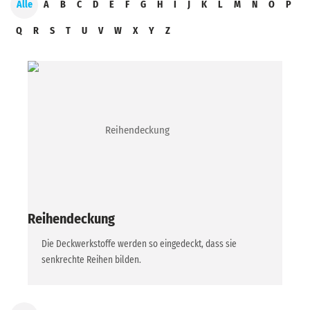
Alle
A
B
C
D
E
F
G
H
I
J
K
L
M
N
O
P
Q
R
S
T
U
V
W
X
Y
Z
Reihendeckung
Die Deckwerkstoffe werden so eingedeckt, dass sie
senkrechte Reihen bilden.