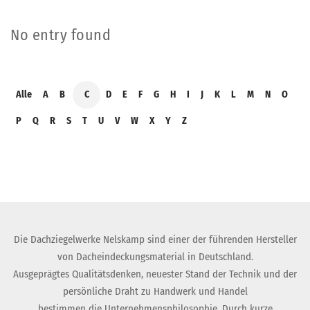
No entry found
Alle
A
B
C
D
E
F
G
H
I
J
K
L
M
N
O
P
Q
R
S
T
U
V
W
X
Y
Z
Die Dachziegelwerke Nelskamp sind einer der führenden Hersteller
von Dacheindeckungsmaterial in Deutschland.
Ausgeprägtes Qualitätsdenken, neuester Stand der Technik und der
persönliche Draht zu Handwerk und Handel
bestimmen die Unternehmensphilosophie. Durch kurze