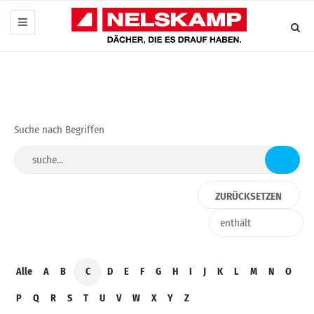
Suche nach Begriffen
Alle
A
B
C
D
E
F
G
H
I
J
K
L
M
N
O
P
Q
R
S
T
U
V
W
X
Y
Z