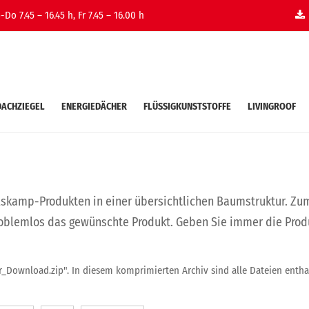
Do 7.45 – 16.45 h, Fr 7.45 – 16.00 h
DACHZIEGEL
ENERGIEDÄCHER
FLÜSSIGKUNSTSTOFFE
LIVINGROOF
lskamp-Produkten in einer übersichtlichen Baumstruktur. Zu
oblemlos das gewünschte Produkt. Geben Sie immer die Produk
_Download.zip". In diesem komprimierten Archiv sind alle Dateien entha