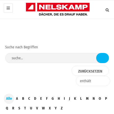
Suche nach Begriffen
Alle
A
B
C
D
E
F
G
H
I
J
K
L
M
N
O
P
Q
R
S
T
U
V
W
X
Y
Z