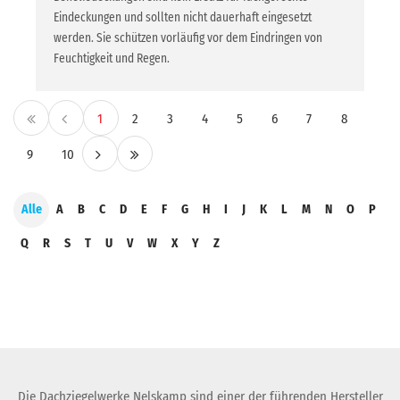
Eindeckungen und sollten nicht dauerhaft eingesetzt
werden. Sie schützen vorläufig vor dem Eindringen von
Feuchtigkeit und Regen.
1
2
3
4
5
6
7
8
9
10
Alle
A
B
C
D
E
F
G
H
I
J
K
L
M
N
O
P
Q
R
S
T
U
V
W
X
Y
Z
Die Dachziegelwerke Nelskamp sind einer der führenden Hersteller