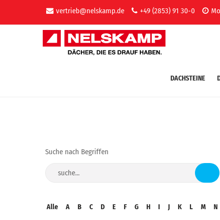
vertrieb@nelskamp.de
+49 (2853) 91 30-0
Mo-
DACHSTEINE
Suche nach Begriffen
Alle
A
B
C
D
E
F
G
H
I
J
K
L
M
N