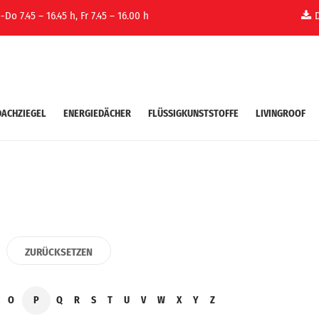
Do 7.45 – 16.45 h, Fr 7.45 – 16.00 h
DACHZIEGEL
ENERGIEDÄCHER
FLÜSSIGKUNSTSTOFFE
LIVINGROOF
O
P
Q
R
S
T
U
V
W
X
Y
Z