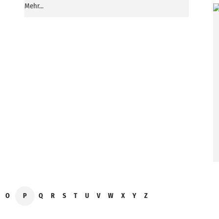
Mehr...
O
P
Q
R
S
T
U
V
W
X
Y
Z