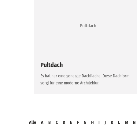
Pultdach
Es hat nur eine geneigte Dachfläche. Diese Dachform
sorgt für eine moderne Architektur.
Alle
A
B
C
D
E
F
G
H
I
J
K
L
M
N