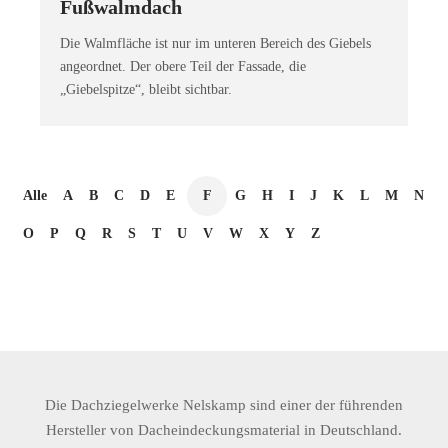
Fußwalmdach
Die Walmfläche ist nur im unteren Bereich des Giebels
angeordnet. Der obere Teil der Fassade, die
„Giebelspitze“, bleibt sichtbar.
Alle
A
B
C
D
E
F
G
H
I
J
K
L
M
N
O
P
Q
R
S
T
U
V
W
X
Y
Z
Die Dachziegelwerke Nelskamp sind einer der führenden
Hersteller von Dacheindeckungsmaterial in Deutschland.