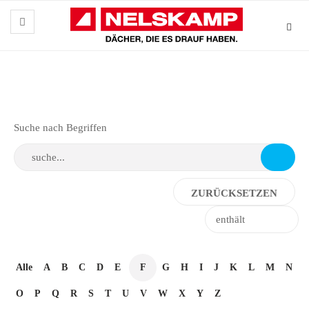
Suche nach Begriffen
Alle
A
B
C
D
E
F
G
H
I
J
K
L
M
N
O
P
Q
R
S
T
U
V
W
X
Y
Z