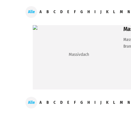
Alle
A
B
C
D
E
F
G
H
I
J
K
L
M
N
Ma
Mass
Bran
Alle
A
B
C
D
E
F
G
H
I
J
K
L
M
N