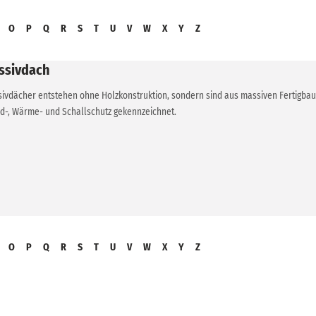
O
P
Q
R
S
T
U
V
W
X
Y
Z
ssivdach
ivdächer entstehen ohne Holzkonstruktion, sondern sind aus massiven Fertigbautei
d-, Wärme- und Schallschutz gekennzeichnet.
O
P
Q
R
S
T
U
V
W
X
Y
Z