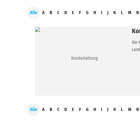
Alle
A
B
C
D
E
F
G
H
I
J
K
L
M
N
Ko
Die 
Last
Alle
A
B
C
D
E
F
G
H
I
J
K
L
M
N