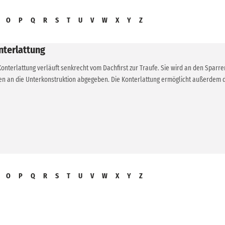
O
P
Q
R
S
T
U
V
W
X
Y
Z
nterlattung
Konterlattung verläuft senkrecht vom Dachfirst zur Traufe. Sie wird an den Sparr
en an die Unterkonstruktion abgegeben. Die Konterlattung ermöglicht außerdem di
O
P
Q
R
S
T
U
V
W
X
Y
Z