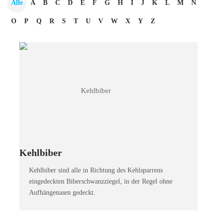
Alle
A
B
C
D
E
F
G
H
I
J
K
L
M
N
O
P
Q
R
S
T
U
V
W
X
Y
Z
Kehlbiber
Kehlbiber sind alle in Richtung des Kehlsparrens
eingedeckten Biberschwanzziegel, in der Regel ohne
Aufhängenasen gedeckt.