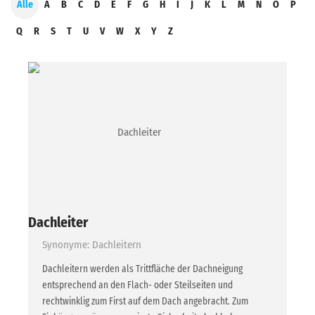
Alle
A
B
C
D
E
F
G
H
I
J
K
L
M
N
O
P
Q
R
S
T
U
V
W
X
Y
Z
Dachleiter
Synonyme: Dachleitern
Dachleitern werden als Trittfläche der Dachneigung
entsprechend an den Flach- oder Steilseiten und
rechtwinklig zum First auf dem Dach angebracht. Zum