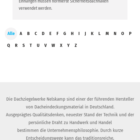
Einhängen müssen normierte Sicherheitsdachhaken
verwendet werden.
Alle
A
B
C
D
E
F
G
H
I
J
K
L
M
N
O
P
Q
R
S
T
U
V
W
X
Y
Z
Die Dachziegelwerke Nelskamp sind einer der führenden Hersteller
von Dacheindeckungsmaterial in Deutschland.
Ausgeprägtes Qualitätsdenken, neuester Stand der Technik und der
persönliche Draht zu Handwerk und Handel
bestimmen die Unternehmensphilosophie. Durch kurze
Entscheidungswege kann das traditionsreiche,