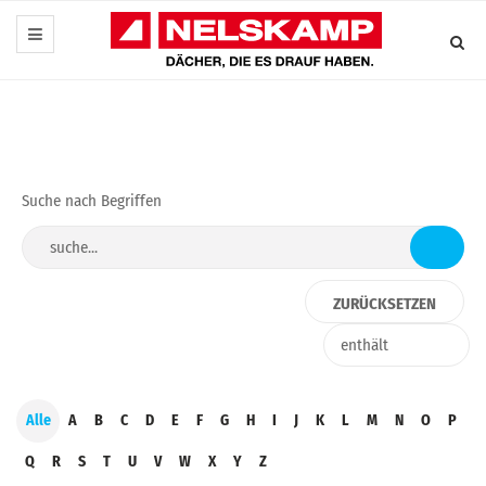
Suche nach Begriffen
Alle
A
B
C
D
E
F
G
H
I
J
K
L
M
N
O
P
Q
R
S
T
U
V
W
X
Y
Z