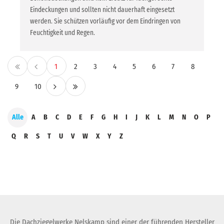
Eindeckungen und sollten nicht dauerhaft eingesetzt
werden. Sie schützen vorläufig vor dem Eindringen von
Feuchtigkeit und Regen.
1
2
3
4
5
6
7
8
9
10
Alle
A
B
C
D
E
F
G
H
I
J
K
L
M
N
O
P
Q
R
S
T
U
V
W
X
Y
Z
Die Dachziegelwerke Nelskamp sind einer der führenden Hersteller