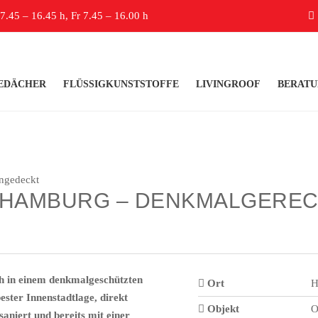
.45 – 16.45 h, Fr 7.45 – 16.00 h
EDÄCHER
FLÜSSIGKUNSTSTOFFE
LIVINGROOF
BERATU
Zurück
Weiter
 HAMBURG – DENKMALGEREC
h in einem denkmalgeschützten
Ort
H
ster Innenstadtlage, direkt
Objekt
O
niert und bereits mit einer