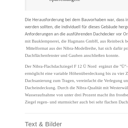
Die Herausforderung bei dem Bauvorhaben war, dass i
werden sollten, die individuell für dieses Gebäude herg
Anforderungen an die ausführenden Dachdecker vor Ort
mit Bauklempnerei, die Hagmans GmbH, aus Reinbeck be
Mittelformat aus der Nibra-Modellreihe, hat sich dafür pr
Dachflächenfenster und Gauben anschließen konnte.
Der Nibra-Flachdachziegel F 12 Ü Nord ergänzt die "Ü"-
ermöglicht eine variable Höhenüberdeckung bis zu vier 
Dachsanierung zum Tragen, vereinfacht die Verlegung und
Dacheindeckung. Durch die Nibra-Qualität mit Westerwäld
Wasseraufnahme von unter drei Prozent macht ihn frostb
Ziegel regen- und sturmsicher auch bei sehr flachen Dac
Text & Bilder