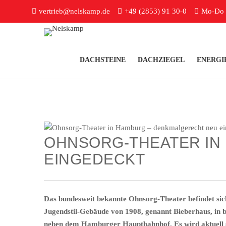
vertrieb@nelskamp.de
+49 (2853) 91 30-0
Mo-Do 7
DACHSTEINE
DACHZIEGEL
ENERGI
OHNSORG-THEATER IN
EINGEDECKT
Das bundesweit bekannte Ohnsorg-Theater befindet sic
Jugendstil-Gebäude von 1908, genannt Bieberhaus, in be
neben dem Hamburger Hauptbahnhof. Es wird aktuell sa