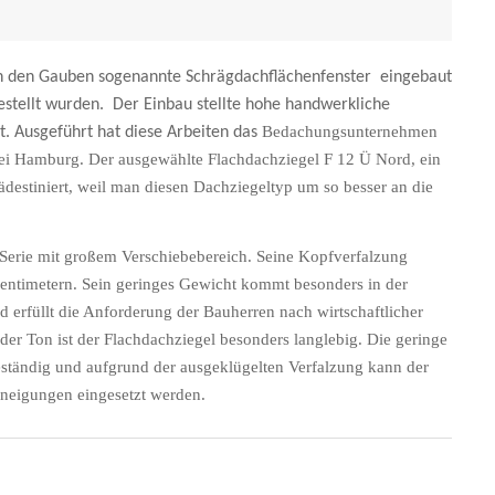
n den Gauben sogenannte Schrägdachflächenfenster
eingebaut
estellt wurden.
Der Einbau stellte hohe handwerkliche
Bedachungsunternehmen
. Ausgeführt hat diese Arbeiten das
i Hamburg. Der ausgewählte Flachdachziegel F 12 Ü Nord, ein
ädestiniert, weil man diesen Dachziegeltyp um so besser an die
Serie mit großem Verschiebebereich. Seine Kopfverfalzung
Zentimetern. Sein geringes Gewicht kommt besonders in der
 erfüllt die Anforderung der Bauherren nach wirtschaftlicher
er Ton ist der Flachdachziegel besonders langlebig. Die geringe
eständig und aufgrund der ausgeklügelten Verfalzung kann der
hneigungen eingesetzt werden.