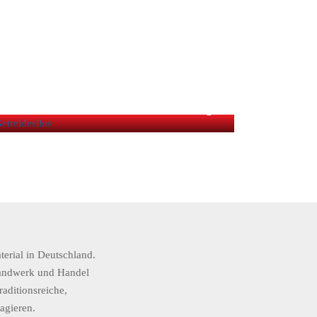
EINES EHEMALIGEN GETREIDESILO
S
erial in Deutschland.
Handwerk und Handel
aditionsreiche,
agieren.