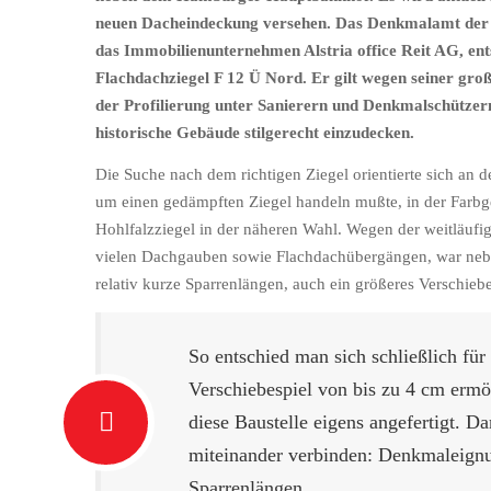
neuen Dacheindeckung versehen. Das Denkmalamt der 
das Immobilienunternehmen Alstria office Reit AG, ent
Flachdachziegel F 12 Ü Nord. Er gilt wegen seiner gro
der Profilierung unter Sanierern und Denkmalschützern
historische Gebäude stilgerecht einzudecken.
Die Suche nach dem richtigen Ziegel orientierte sich an d
um einen gedämpften Ziegel handeln mußte, in der Farbg
Hohlfalzziegel in der näheren Wahl. Wegen der weitläuf
vielen Dachgauben sowie Flachdachübergängen, war neb
relativ kurze Sparrenlängen, auch ein größeres Verschieb
So entschied man sich schließlich fü
Verschiebespiel von bis zu 4 cm ermö
diese Baustelle eigens angefertigt. 
miteinander verbinden: Denkmaleignu
Sparrenlängen.