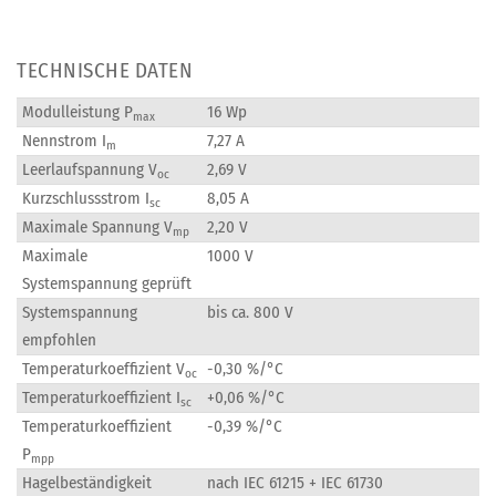
TECHNISCHE DATEN
Modulleistung P
16 Wp
max
Nennstrom I
7,27 A
m
Leerlaufspannung V
2,69 V
oc
Kurzschlussstrom I
8,05 A
sc
Maximale Spannung V
2,20 V
mp
Maximale
1000 V
Systemspannung geprüft
Systemspannung
bis ca. 800 V
empfohlen
Temperaturkoeffizient V
-0,30 %/°C
oc
Temperaturkoeffizient I
+0,06 %/°C
sc
Temperaturkoeffizient
-0,39 %/°C
P
mpp
Hagelbeständigkeit
nach IEC 61215 + IEC 61730