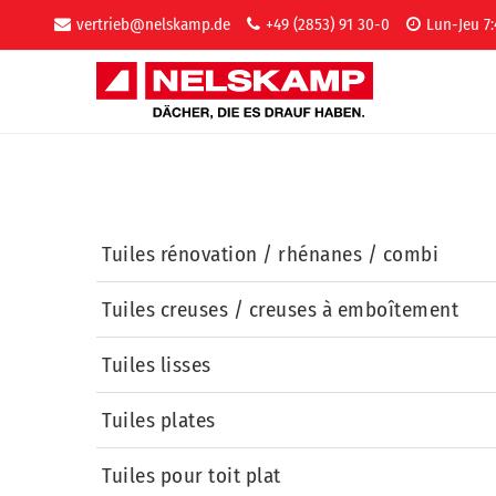
vertrieb@nelskamp.de
+49 (2853) 91 30-0
Lun-Jeu 7:
Tuiles rénovation / rhénanes / combi
Tuiles creuses / creuses à emboîtement
Tuiles lisses
Tuiles plates
Tuiles pour toit plat