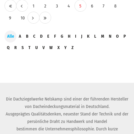
1
2
3
4
5
6
7
8
9
10
Alle
A
B
C
D
E
F
G
H
I
J
K
L
M
N
O
P
Q
R
S
T
U
V
W
X
Y
Z
Die Dachziegelwerke Nelskamp sind einer der führenden Hersteller
von Dacheindeckungsmaterial in Deutschland.
Ausgeprägtes Qualitätsdenken, neuester Stand der Technik und der
persönliche Draht zu Handwerk und Handel
bestimmen die Unternehmensphilosophie. Durch kurze