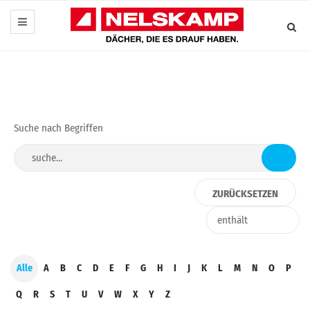
Suche nach Begriffen
Alle
A
B
C
D
E
F
G
H
I
J
K
L
M
N
O
P
Q
R
S
T
U
V
W
X
Y
Z